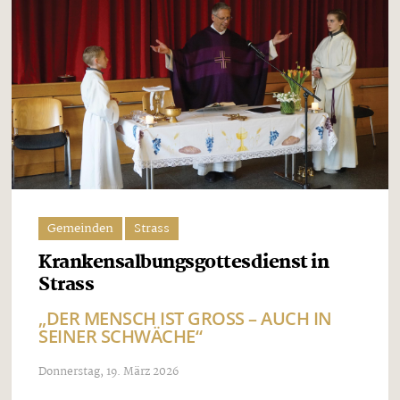
Gemeinden
Strass
Krankensalbungsgottesdienst in
Strass
„DER MENSCH IST GROSS – AUCH IN S
EINER SCHWÄCHE“
Donnerstag, 19. März 2026