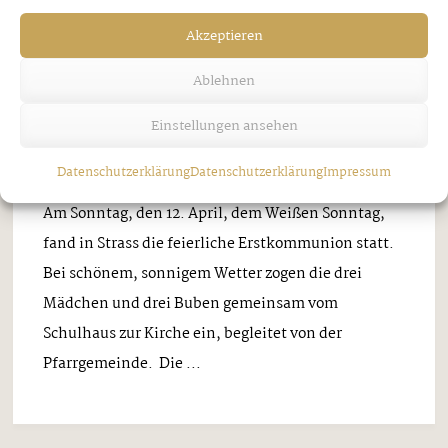
Gemeinden
Strass
Akzeptieren
Erstkommunion in Strass
Ablehnen
SECHS KINDER FEIERN IHREN
Einstellungen ansehen
BESONDEREN TAG
Mittwoch, 22. April 2026
Datenschutzerklärung
Datenschutzerklärung
Impressum
Am Sonntag, den 12. April, dem Weißen Sonntag,
fand in Strass die feierliche Erstkommunion statt.
Bei schönem, sonnigem Wetter zogen die drei
Mädchen und drei Buben gemeinsam vom
Schulhaus zur Kirche ein, begleitet von der
Pfarrgemeinde. Die ...