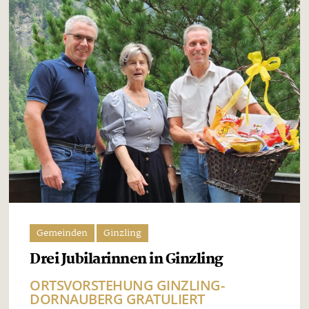
Gemeinden
Ginzling
Drei Jubilarinnen in Ginzling
ORTSVORSTEHUNG GINZLING-
DORNAUBERG GRATULIERT