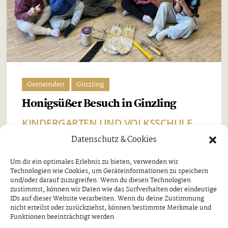
Gemeinden
Ginzling
Honigsüßer Besuch in Ginzling
KINDERGARTEN UND VOLKSSCHULE
Datenschutz & Cookies
Mittwoch, 29. April 2026
Um dir ein optimales Erlebnis zu bieten, verwenden wir
Vergangene Woche durften wir bei uns im Haus
Technologien wie Cookies, um Geräteinformationen zu speichern
und/oder darauf zuzugreifen. Wenn du diesen Technologien
ganz besonderen Besuch willkommen heißen:
zustimmst, können wir Daten wie das Surfverhalten oder eindeutige
Andrea und Karin vom Bienenzuchtverein
IDs auf dieser Website verarbeiten. Wenn du deine Zustimmung
nicht erteilst oder zurückziehst, können bestimmte Merkmale und
Finkenberg waren bei uns zu Gast und haben uns
Funktionen beeinträchtigt werden.
viel zum spannenden Thema „Rund um die Biene“