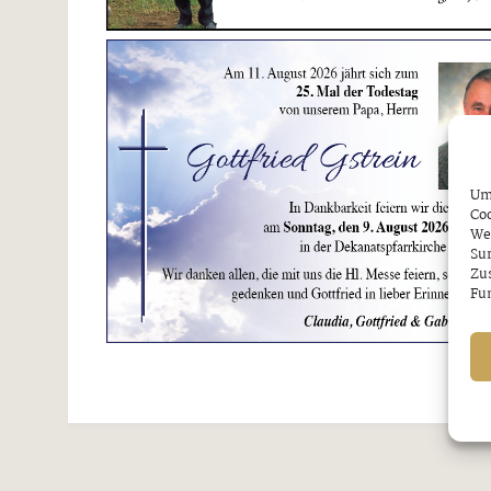
Um 
Coo
We
Sur
Zu
Fun