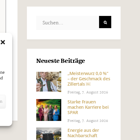
Neueste Beiträge
ine
„Meisterwurz 0,0 %“
nd
– der Geschmack des
Zillertals ￼
Freitag, 7. August 2026
en
Starke Frauen
machen Karriere bei
SPAR
Freitag, 7. August 2026
Energie aus der
Nachbarschaft