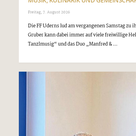
MUSIK, KULINARIK UND GEMEINSCHA
Freitag, 7. August 2026
Die FF Uderns lud am vergangenen Samstag zu 
Gruber kann dabei immer auf viele freiwillige He
Tanzlmusig“ und das Duo „Manfred & ...