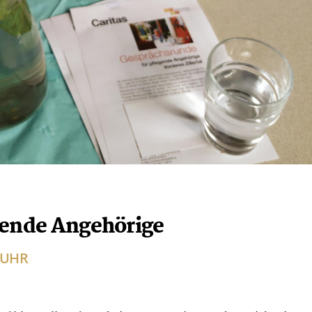
gende Angehörige
0 UHR