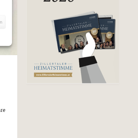
en
hre