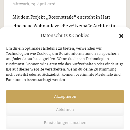
Mittwoch, 29. April 2026
Mit dem Projekt „Rosenstraße“ entsteht in Hart
eine neue Wohnanlage, die zeitgemäße Architektur
mit der besonderen Lagequalität der Region
Datenschutz & Cookies
verbindet. In ruhiger, sonniger Hanglage
Um dir ein optimales Erlebnis zu bieten, verwenden wir
konzipiert, richtet sich das Projekt an Menschen,
Technologien wie Cookies, um Geräteinformationen zu speichern
und/oder darauf zuzugreifen. Wenn du diesen Technologien
die Wert auf ein ...
zustimmst, können wir Daten wie das Surfverhalten oder eindeutige
IDs auf dieser Website verarbeiten. Wenn du deine Zustimmung
nicht erteilst oder zurückziehst, können bestimmte Merkmale und
Funktionen beeinträchtigt werden.
Akzeptieren
Gemeinden
Hart
Ablehnen
„Treff ma ins ban Weba“
Einstellungen ansehen
7. MUSIKANTEN-HUAGACHT AM 10.