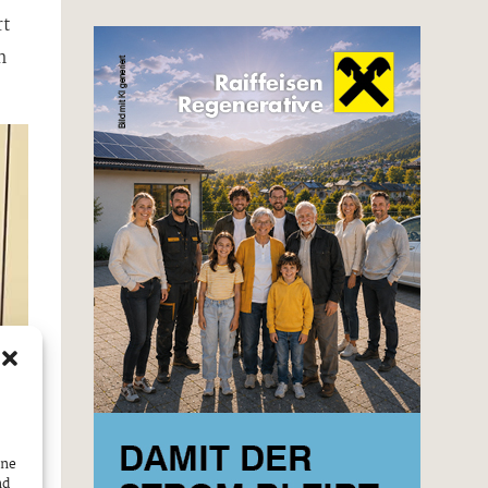
rt
n
ine
nd