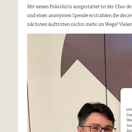
Mit neuen Poloshirts ausgestattet ist der Chor d
und einer anonymen Spende erstrahlen die derzei
nächsten Auftritten nichts mehr im Wege! Viele
Um 
Coo
We
Sur
Zu