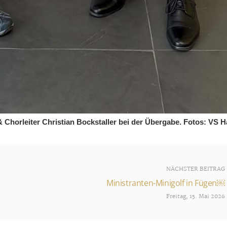
 Chorleiter Christian Bockstaller bei der Übergabe. Fotos: VS H
NÄCHSTER BEITRAG
Ministranten-Minigolf in Fügen￼
Freitag, 15. Mai 2026