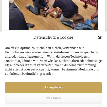
Datenschutz & Cookies
Um dir ein optimales Erlebnis zu bieten, verwenden wir
Technologien wie Cookies, um Geräteinformationen zu speichern
VORHERIGER BEITRAG
NÄCHSTER BEITRAG
und/oder darauf zuzugreifen. Wenn du diesen Technologien
zustimmst, können wir Daten wie das Surfverhalten oder eindeutige
Lass dich im Advent
Tuxer Advent 2025
IDs auf dieser Website verarbeiten. Wenn du deine Zustimmung
von Betten
Donnerstag, 27. November
Eberharter
nicht erteilst oder zurückziehst, können bestimmte Merkmale und
2025
verzaubern
Funktionen beeinträchtigt werden.
Donnerstag, 27. November
2025
Akzeptieren
Ähnliche Artikel
Ablehnen