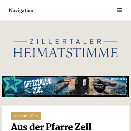
Skip
to
content
Zell am Ziller
Aus der Pfarre Zell