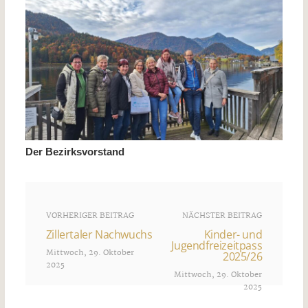
Der Bezirksvorstand
VORHERIGER BEITRAG
NÄCHSTER BEITRAG
Zillertaler Nachwuchs
Kinder- und
Jugendfreizeitpass
Mittwoch, 29. Oktober
2025/26
2025
Mittwoch, 29. Oktober
2025