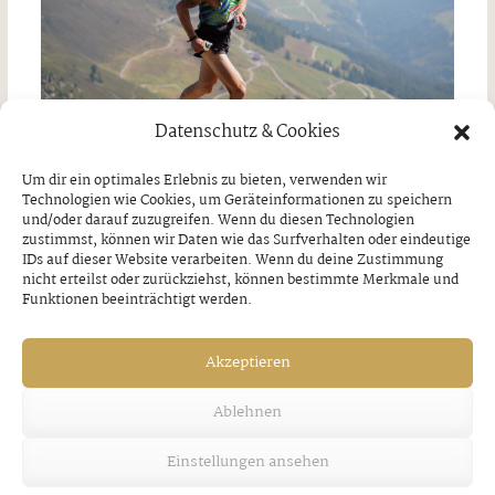
Datenschutz & Cookies
Um dir ein optimales Erlebnis zu bieten, verwenden wir
Technologien wie Cookies, um Geräteinformationen zu speichern
und/oder darauf zuzugreifen. Wenn du diesen Technologien
Hochfügen Hightrails Festival am 09.
zustimmst, können wir Daten wie das Surfverhalten oder eindeutige
IDs auf dieser Website verarbeiten. Wenn du deine Zustimmung
August
nicht erteilst oder zurückziehst, können bestimmte Merkmale und
Funktionen beeinträchtigt werden.
Donnerstag, 30. Juli 2026
Akzeptieren
Ablehnen
Einstellungen ansehen