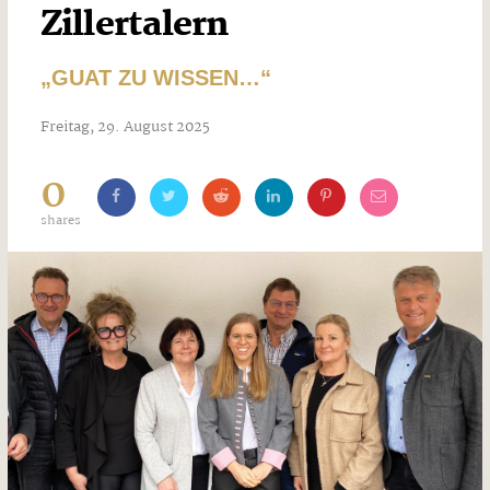
Zillertalern
„GUAT ZU WISSEN…“
Freitag, 29. August 2025
0
shares