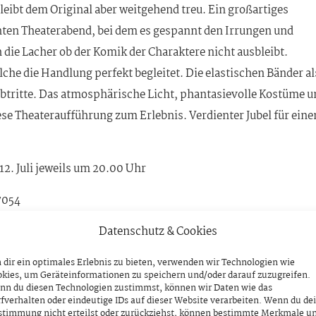
leibt dem Original aber weitgehend treu. Ein großartiges
ten Theaterabend, bei dem es gespannt den Irrungen und
 die Lacher ob der Komik der Charaktere nicht ausbleibt.
lche die Handlung perfekt begleitet. Die elastischen Bänder al
tritte. Das atmosphärische Licht, phantasievolle Kostüme u
se Theateraufführung zum Erlebnis. Verdienter Jubel für eine
1., 12. Juli jeweils um 20.00 Uhr
7054
Datenschutz & Cookies
dir ein optimales Erlebnis zu bieten, verwenden wir Technologien wie
kies, um Geräteinformationen zu speichern und/oder darauf zuzugreifen.
nn du diesen Technologien zustimmst, können wir Daten wie das
fverhalten oder eindeutige IDs auf dieser Website verarbeiten. Wenn du de
stimmung nicht erteilst oder zurückziehst, können bestimmte Merkmale u