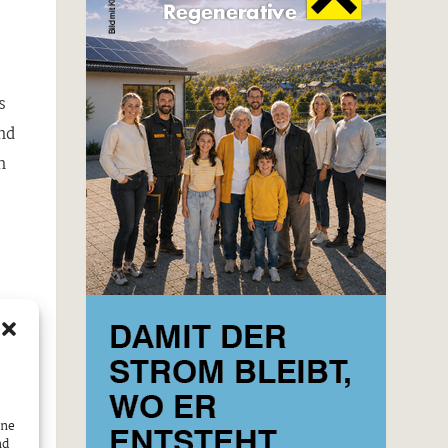
s
nd
n
ine
nd