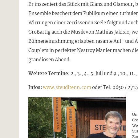
Er inszeniert das Stück mit Glanz und Glamour, b
Ensemble beschert dem Publikum einen turbulen
Wirrungen einer zerrissenen Seele folgt und auch
Großartig auch die Musik von Mathias Jakisic, we
Bühneneinrahmung erlauben rasante Auf- und Ab
Couplets in perfekter Nestroy Manier machen die
grandiosen Abend.
Weitere Termine:
2., 3., 4., 5. Juli und 9., 10., 1
Infos:
www.steudltenn.com
oder Tel. 0650 / 272
Um 
Coo
We
Sur
Zu