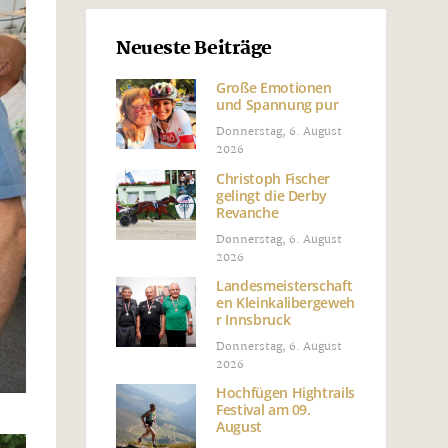
Neueste Beiträge
Große Emotionen
und Spannung pur
Donnerstag, 6. August
2026
Christoph Fischer
gelingt die Derby
Revanche
Donnerstag, 6. August
2026
Landesmeisterschaft
en Kleinkalibergeweh
r Innsbruck
Donnerstag, 6. August
2026
Hochfügen Hightrails
Festival am 09.
August