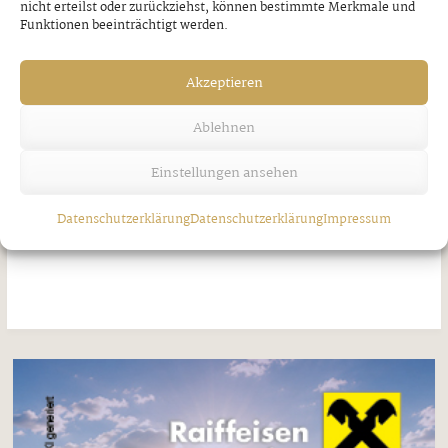
nicht erteilst oder zurückziehst, können bestimmte Merkmale und
Funktionen beeinträchtigt werden.
Akzeptieren
Ablehnen
Starke Frauen machen Karriere bei
Einstellungen ansehen
SPAR
Datenschutzerklärung
Datenschutzerklärung
Impressum
Freitag, 7. August 2026