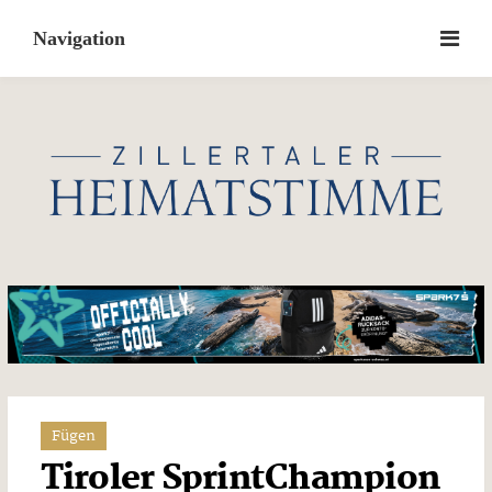
Skip
to
content
Fügen
Tiroler SprintChampion