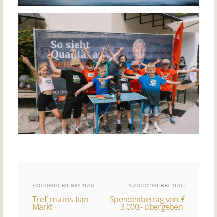
VORHERIGER BEITRAG
NÄCHSTER BEITRAG
Treff ma ins ban
Spendenbetrag von €
Markt
3.000,- übergeben