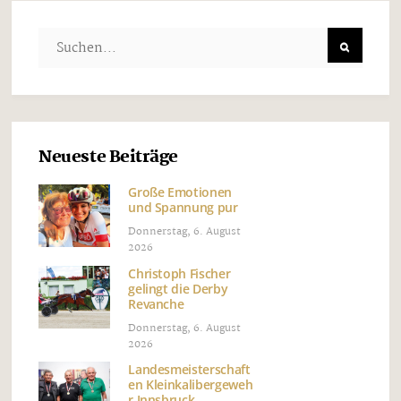
Neueste Beiträge
Große Emotionen
und Spannung pur
Donnerstag, 6. August
2026
Christoph Fischer
gelingt die Derby
Revanche
Donnerstag, 6. August
2026
Landesmeisterschaft
en Kleinkalibergeweh
r Innsbruck