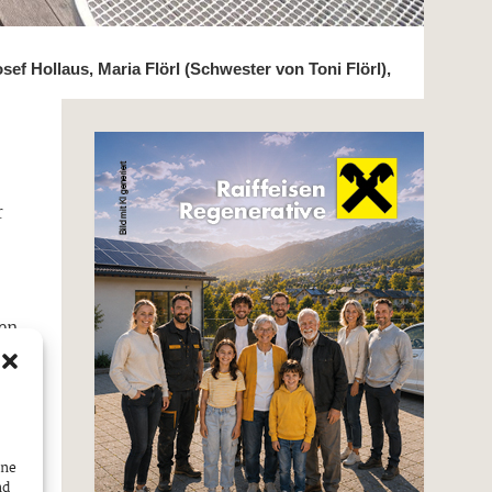
sef Hollaus, Maria Flörl (Schwester von Toni Flörl),
r
gen
ine
nd