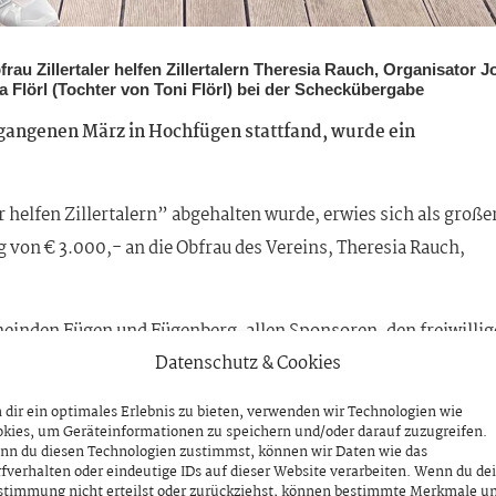
au Zillertaler helfen Zillertalern Theresia Rauch, Organisator Jo
Flörl (Tochter von Toni Flörl) bei der Scheckübergabe
gangenen März in Hochfügen stattfand, wurde ein
r helfen Zillertalern” abgehalten wurde, erwies sich als große
g von € 3.000,- an die Obfrau des Vereins, Theresia Rauch,
einden Fügen und Fügenberg, allen Sponsoren, den freiwilli
Datenschutz & Cookies
dir ein optimales Erlebnis zu bieten, verwenden wir Technologien wie
kies, um Geräteinformationen zu speichern und/oder darauf zuzugreifen.
nn du diesen Technologien zustimmst, können wir Daten wie das
fverhalten oder eindeutige IDs auf dieser Website verarbeiten. Wenn du de
NÄCHSTER BEITRAG
stimmung nicht erteilst oder zurückziehst, können bestimmte Merkmale u