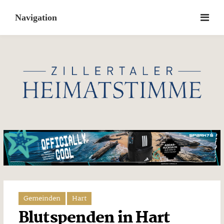
Skip
to
content
Gemeinden
Hart
Blutspenden in Hart