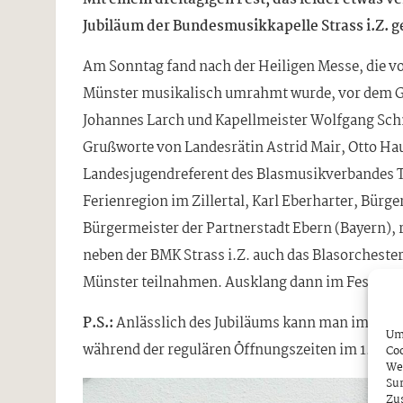
Jubiläum der Bundesmusikkapelle Strass i.Z. g
Am Sonntag fand nach der Heiligen Messe, die vo
Münster musikalisch umrahmt wurde, vor dem G
Johannes Larch und Kapellmeister Wolfgang Schn
Grußworte von Landesrätin Astrid Mair, Otto H
Landesjugendreferent des Blasmusikverbandes T
Ferienregion im Zillertal, Karl Eberharter, Bür
Bürgermeister der Partnerstadt Ebern (Bayern), 
neben der BMK Strass i.Z. auch das Blasorcheste
Münster teilnahmen. Ausklang dann im Festzelt b
P.S.:
Anlässlich des Jubiläums kann man im Gem
Um 
während der regulären Öffnungszeiten im 1. Sto
Coo
We
Sur
Zu