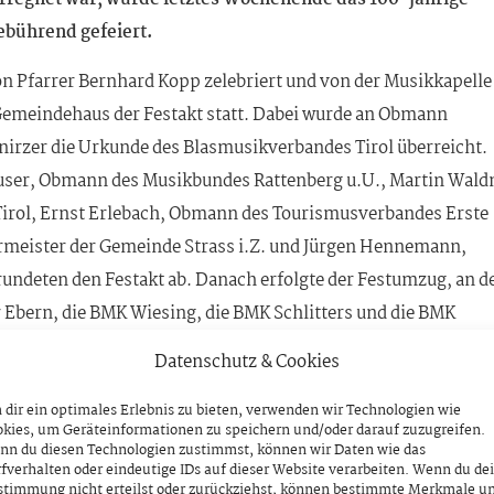
ebührend gefeiert.
n Pfarrer Bernhard Kopp zelebriert und von der Musikkapelle
emeindehaus der Festakt statt. Dabei wurde an Obmann
irzer die Urkunde des Blasmusikverbandes Tirol überreicht.
auser, Obmann des Musikbundes Rattenberg u.U., Martin Wald
irol, Ernst Erlebach, Obmann des Tourismusverbandes Erste
germeister der Gemeinde Strass i.Z. und Jürgen Hennemann,
rundeten den Festakt ab. Danach erfolgte der Festumzug, an d
r Ebern, die BMK Wiesing, die BMK Schlitters und die BMK
ei Speis und Frank – und natürlich mit Musik!
Datenschutz & Cookies
eindesaal die
Ausstellung „100 Jahre BMK Strass im Zillerta
dir ein optimales Erlebnis zu bieten, verwenden wir Technologien wie
ck des Gemeindeamtes (Mo-Fr, 8.00 – 12.30 Uhr) besichtigen.
kies, um Geräteinformationen zu speichern und/oder darauf zuzugreifen.
nn du diesen Technologien zustimmst, können wir Daten wie das
fverhalten oder eindeutige IDs auf dieser Website verarbeiten. Wenn du de
stimmung nicht erteilst oder zurückziehst, können bestimmte Merkmale u