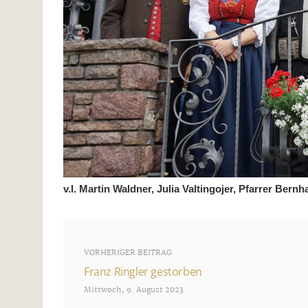
v.l. Martin Waldner, Julia Valtingojer, Pfarrer Ber
VORHERIGER BEITRAG
Franz Ringler gestorben
Mittwoch, 9. August 2023