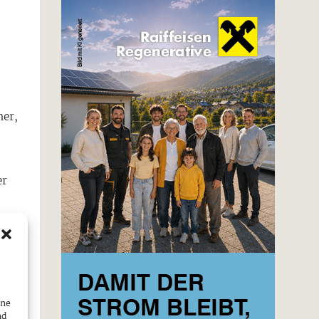
ner,
er
l“
 ah
ine
nd