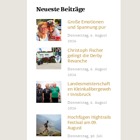
Neueste Beiträge
Große Emotionen
und Spannung pur
Donnerstag, 6. August
2026
Christoph Fischer
gelingt die Derby
Revanche
Donnerstag, 6. August
2026
Landesmeisterschaft
en Kleinkalibergeweh
r Innsbruck
Donnerstag, 6. August
2026
Hochfügen Hightrails
Festival am 09.
August
Donnerstag, 30. Juli