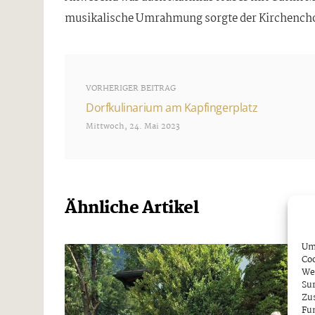
musikalische Umrahmung sorgte der Kirchenchor
VORHERIGER BEITRAG
Dorfkulinarium am Kapfingerplatz
Mittwoch, 24. Mai 2023
Ähnliche Artikel
Um 
Coo
We
Sur
Zu
Fun