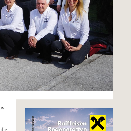
us
 die