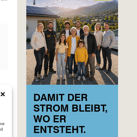
ine
nd