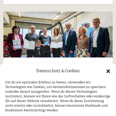
Aktuell
Datenschutz & Cookies
„Lehrling des Monats“ kommt aus
Um dir ein optimales Erlebnis zu bieten, verwenden wir
Ginzling
Technologien wie Cookies, um Geräteinformationen zu speichern
und/oder darauf zuzugreifen. Wenn du diesen Technologien
MAGDALENA KERN ERHIELT
zustimmst, können wir Daten wie das Surfverhalten oder eindeutige
AUSZEICHNUNG DURCH ARBEITS- UND
IDs auf dieser Website verarbeiten. Wenn du deine Zustimmung
JUGENDLANDESRÄTIN ASTRID MAIR
nicht erteilst oder zurückziehst, können bestimmte Merkmale und
Funktionen beeinträchtigt werden.
Donnerstag, 30. Juli 2026