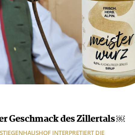
r Geschmack des Zillertals ￼
I STIEGENHAUSHOF INTERPRETIERT DIE