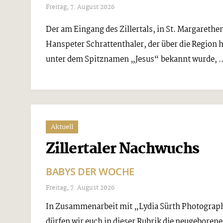
Freitag, 7. August 2026
Der am Eingang des Zillertals, in St. Margarethe
Hanspeter Schrattenthaler, der über die Region 
unter dem Spitznamen „Jesus“ bekannt wurde, ..
Aktuell
Zillertaler Nachwuchs
BABYS DER WOCHE
Freitag, 7. August 2026
In Zusammenarbeit mit „Lydia Sürth Photography
dürfen wir euch in dieser Rubrik die neugeborene