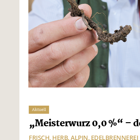
Aktuell
„Meisterwurz 0,0 %“ – de
FRISCH. HERB. ALPIN. EDELBRENNERE