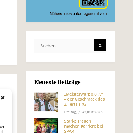
Neueste Beiträge
„Meisterwurz 0,0 %“
.
– der Geschmack des
Zillertals ￼
Freitag, 7. August 2026
Starke Frauen
machen Karriere bei
ine
SPAR
nd