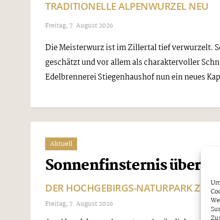
TRADITIONELLE ALPENWURZEL NEU
Freitag, 7. August 2026
Die Meisterwurz ist im Zillertal tief verwurzelt.
geschätzt und vor allem als charaktervoller Sch
Edelbrennerei Stiegenhaushof nun ein neues Kapit
Aktuell
Sonnenfinsternis über den
Um 
DER HOCHGEBIRGS-NATURPARK ZILLE
Coo
We
Freitag, 7. August 2026
Sur
Zu