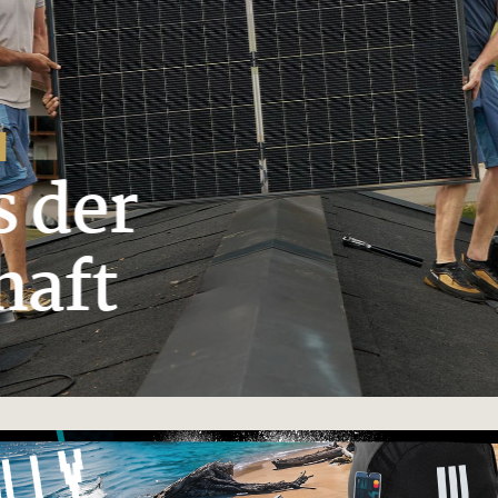
der
aft