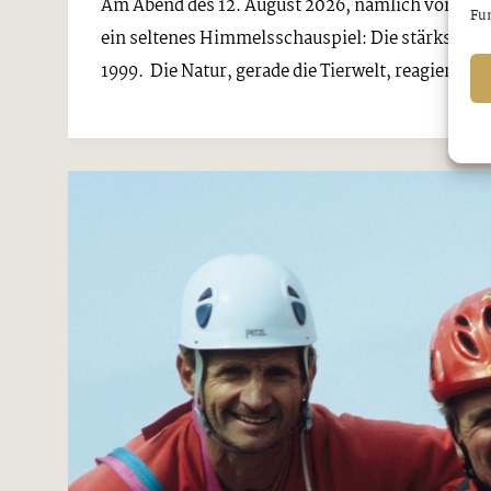
Am Abend des 12. August 2026, nämlich von 19.
Fun
ein seltenes Himmelsschauspiel: Die stärkste par
1999. Die Natur, gerade die Tierwelt, reagiert auf s