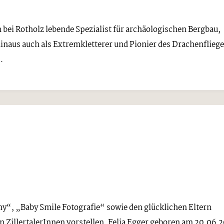
n bei Rotholz lebende Spezialist für archäologischen Bergbau,
hinaus auch als Extremkletterer und Pionier des Drachenflieg
.
“, „Baby Smile Fotografie“ sowie den glücklichen Eltern
n ZillertalerInnen vorstellen. Felia Egger geboren am 20.06.