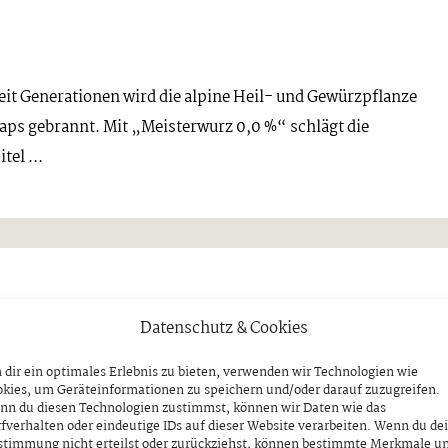
 Seit Generationen wird die alpine Heil- und Gewürzpflanze
naps gebrannt. Mit „Meisterwurz 0,0 %“ schlägt die
el ...
 Zillertaler Alpen am Mi, 12.08
Datenschutz & Cookies
dir ein optimales Erlebnis zu bieten, verwenden wir Technologien wie
RTALER ALPEN INFORMIERT
kies, um Geräteinformationen zu speichern und/oder darauf zuzugreifen.
nn du diesen Technologien zustimmst, können wir Daten wie das
fverhalten oder eindeutige IDs auf dieser Website verarbeiten. Wenn du de
stimmung nicht erteilst oder zurückziehst, können bestimmte Merkmale u