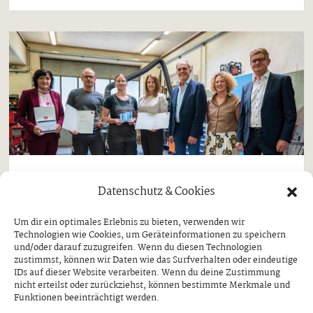
Aktuell
Datenschutz & Cookies
„Lehrling des Monats“ kommt aus
Um dir ein optimales Erlebnis zu bieten, verwenden wir
Ginzling
Technologien wie Cookies, um Geräteinformationen zu speichern
und/oder darauf zuzugreifen. Wenn du diesen Technologien
MAGDALENA KERN ERHIELT
zustimmst, können wir Daten wie das Surfverhalten oder eindeutige
AUSZEICHNUNG DURCH ARBEITS- UND
IDs auf dieser Website verarbeiten. Wenn du deine Zustimmung
JUGENDLANDESRÄTIN ASTRID MAIR
nicht erteilst oder zurückziehst, können bestimmte Merkmale und
Funktionen beeinträchtigt werden.
Donnerstag, 30. Juli 2026