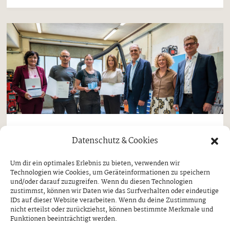
Aktuell
Datenschutz & Cookies
„Lehrling des Monats“ kommt aus
Um dir ein optimales Erlebnis zu bieten, verwenden wir
Ginzling
Technologien wie Cookies, um Geräteinformationen zu speichern
und/oder darauf zuzugreifen. Wenn du diesen Technologien
MAGDALENA KERN ERHIELT
zustimmst, können wir Daten wie das Surfverhalten oder eindeutige
AUSZEICHNUNG DURCH ARBEITS- UND
IDs auf dieser Website verarbeiten. Wenn du deine Zustimmung
JUGENDLANDESRÄTIN ASTRID MAIR
nicht erteilst oder zurückziehst, können bestimmte Merkmale und
Funktionen beeinträchtigt werden.
Donnerstag, 30. Juli 2026