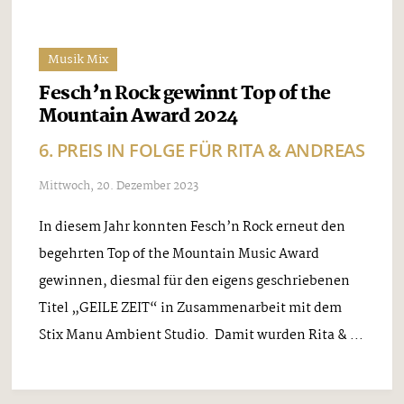
zwar jene, des legendären JUZIopenairs in Strass im
Zillertal. Denn die erfolgreiche Zillertaler Band
wird das Openair in dieser Form heuer zum letzten
Mal veranstalten. JUZI ...
Musik Mix
Die Grubertaler mit neuer Single
„VIELLEICHT WIRD’S HEUTE NACHT
PASSIEREN“
Mittwoch, 10. Januar 2024
Foto: HUPO CONCERTS MUSIC MANAGEMENT Mit