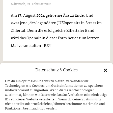
Musik Mix
BRENNHOLZ – die neue
Volksmusikpower aus Tirol!
WAS FRISCHES UND NEUES SCHADET
NIE!
Mittwoch, 28. Februar 2024
Frisch, jung und voller Energie: BRENNHOLZ - die
Datenschutz & Cookies
neue Volksmusikpower aus Tirol! Die vier jungen
Um dir ein optimales Erlebnis zu bieten, verwenden wir
Freunde im Alter von 15 bis 17 Jahren haben sich
Technologien wie Cookies, um Geräteinformationen zu speichern
zusammengefunden, um traditionelle,
und/oder darauf zuzugreifen. Wenn du diesen Technologien
zustimmst, können wir Daten wie das Surfverhalten oder eindeutige
volkstümliche und Schlagermusik in die Welt
IDs auf dieser Website verarbeiten. Wenn du deine Zustimmung
nicht erteilst oder zurückziehst, können bestimmte Merkmale und
hinauszutragen. Mathias ...
Funktionen beeinträchtigt werden.