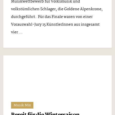
Fesch’n Rock gewinnt Top of the
Mountain Award 2024
6. PREIS IN FOLGE FÜR RITA & ANDREAS
Mittwoch, 20. Dezember 2023
In diesem Jahr konnten Fesch’n Rock erneut den
begehrten Top of the Mountain Music Award
gewinnen, diesmal für den eigens geschriebenen
Titel „GEILE ZEIT“ in Zusammenarbeit mit dem
Stix Manu Ambient Studio. Damit wurden Rita & ...