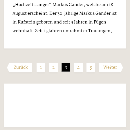
Musik Mix
DAS TUT SO GUT
DIE NEUE SINGLE DER GRUBERTALER
Mittwoch, 30. August 2023
Und sie haben‘s noch immer drauf – selbst nach 21
Jahren international erfolgreicher Bühnenpräsenz
und einer Vielzahl von Goldauszeichnungen haben
die drei Jungs von den Grubertalern nichts von
ihrem Spirit eingebüßt oder verloren – ganz ...