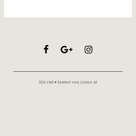
Neueste Beiträge
Große Emotionen
und Spannung pur
Donnerstag, 6. August
2026
Christoph Fischer
gelingt die Derby
Revanche
Donnerstag, 6. August
2026
Landesmeisterschaft
en Kleinkalibergeweh
r Innsbruck
Donnerstag, 6. August
2026
Hochfügen Hightrails