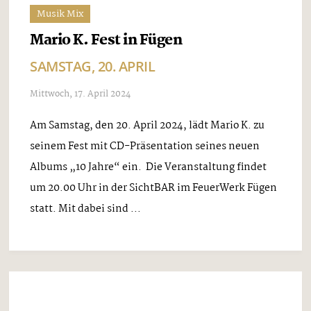
Musik Mix
„Zaitlos“ lädt zur CD-Präsentation
FREITAG, 26. APRIL IN FÜGENBERG
Mittwoch, 24. April 2024
Am Freitag, den 26. April 2024, lädt die Gruppe
„Zaitlos“ zur CD-Präsentation in den Gasthof
Goglhof in Fügenberg herzlich ein. Die Besucher
können sich auf viele Eigenkompositionen freuen,
darunter auch der Titel „I loss di los ...