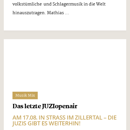
SAMSTAG, 20. APRIL
Mittwoch, 17. April 2024
Am Samstag, den 20. April 2024, lädt Mario K. zu
seinem Fest mit CD-Präsentation seines neuen
Albums „10 Jahre“ ein. Die Veranstaltung findet
um 20.00 Uhr in der SichtBAR im FeuerWerk Fügen
statt. Mit dabei sind ...