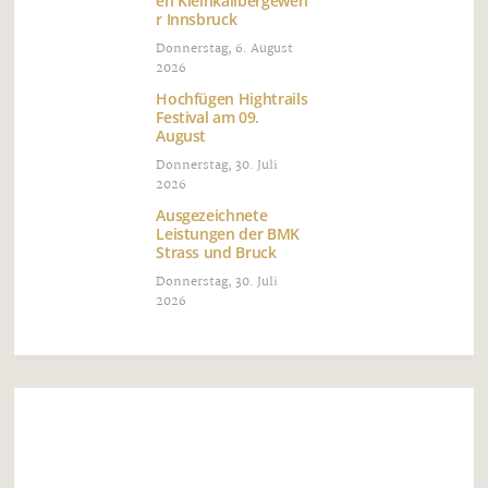
Musik Mix
„Solange wir leben“
ERSTE SINGLE VON HOCHZEITSSÄNGER
MARKUS GANDER
Donnerstag, 17. August 2023
„Solange wir leben“ heißt die erste Single von
„Hochzeitssänger“ Markus Gander, welche am 18.
August erscheint. Der 32-jährige Markus Gander ist
in Kufstein geboren und seit 3 Jahren in Fügen