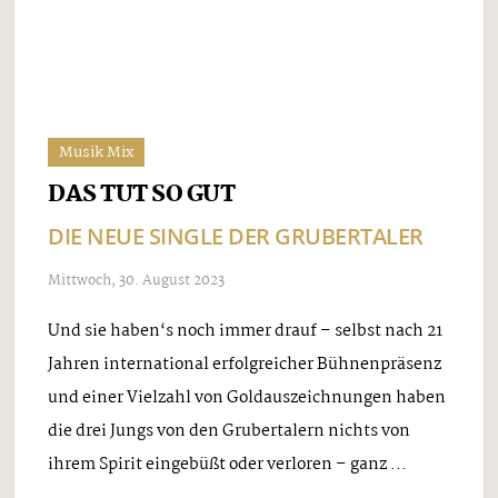
Zwei Stühle, zwei Gitarren, zwei Stimmen - mehr
braucht es nicht bei der handgemachten und
ehrlichen Musik der OLDIES. Zillertaler Hoteliers
schwören auf die unverstärkte Musik der beiden
Routiniers an ihren Hotelbars und das Publikum ist
...
Musik Mix
Fandi für die Goldene Alpenkrone
2023 nominiert
WETTBEWERB DER VOLKSMUSIK