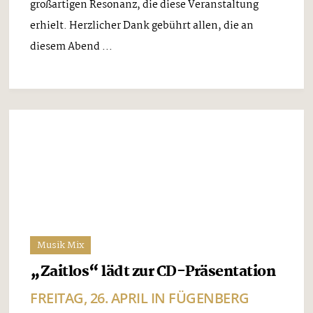
Musik Mix
Gelungene CD-Präsentation von
„Zaitlos“ in Fügenberg
GROSSZÜGIGE SPENDE FÜR Z
ILLERTALER FAMILIE
Donnerstag, 2. Mai 2024
Am Freitag, den 26. April, war der Gasthof Goglhof
in Fügenberg Schauplatz der CD-Präsentation von
“Zaitlos“. Ein volles Haus zeugte von der
großartigen Resonanz, die diese Veranstaltung
erhielt. Herzlicher Dank gebührt allen, die an