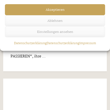
Akzeptieren
Ablehnen
Einstellungen ansehen
Datenschutzerklärung
Datenschutzerklärung
Impressum
Musik Mix
Das letzte JUZIopenair
AM 17.08. IN STRASS IM ZILLERTAL – DIE
JUZIS GIBT ES WEITERHIN!
Mittwoch, 21. Februar 2024
Am 17. August 2024 geht eine Ära zu Ende. Und