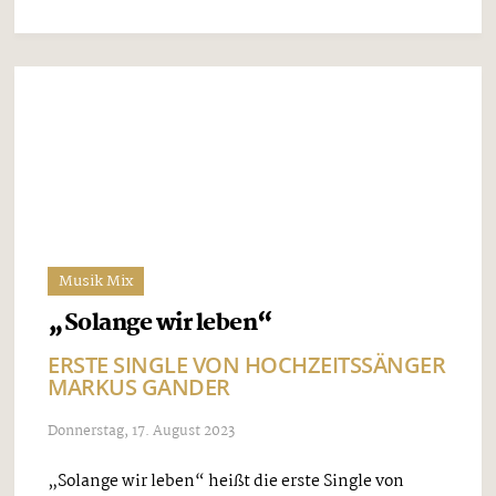
Dienstag, 14. November 2023
Ainring im Berchtesgadener Land ist zum dritten
Mal nach 2017 und 2021 Austragungsort der
»Goldenen Alpenkrone«, dem internationalen
Wettbewerb für Volksmusik und volkstümlichen
Schlager. Am 25. November treffen sich die von
einer Vorauswahl-Jury ausgewählten 15 Finalisten
...