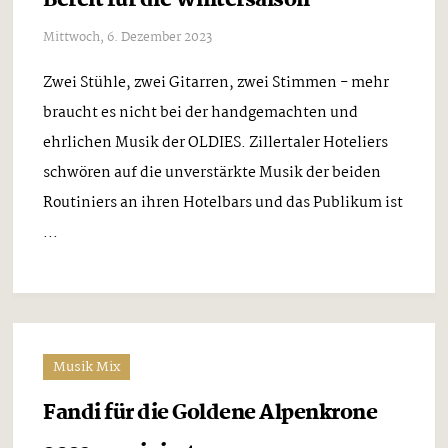
Musik Mix
Platz 1 für Fandi in der Kategorie
„Publikumsliebling“
GOLDENEN ALPENKRONE
Mittwoch, 6. Dezember 2023
In Ainring im Berchtesgadener Land wurde zum
dritten Mal seit 2017 der internationale
Musikwettbewerb für Volksmusik und
volkstümlichen Schlager, die Goldene Alpenkrone,
durchgeführt. Für das Finale waren von einer