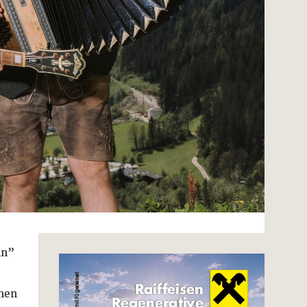
nn”
rnen