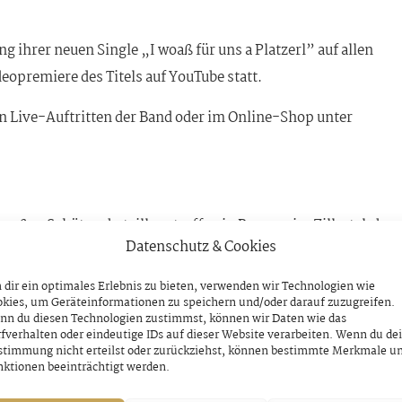
ung ihrer neuen Single „I woaß für uns a Platzerl” auf allen
eopremiere des Titels auf YouTube statt.
den Live-Auftritten der Band oder im Online-Shop unter
roßen Schützenbataillonstreffen in Ramsau im Zillertal ab 1
Datenschutz & Cookies
 Uhr im Brückenstadl in Mayrhofen anzutreffen.
dir ein optimales Erlebnis zu bieten, verwenden wir Technologien wie
kies, um Geräteinformationen zu speichern und/oder darauf zuzugreifen.
nn du diesen Technologien zustimmst, können wir Daten wie das
fverhalten oder eindeutige IDs auf dieser Website verarbeiten. Wenn du de
NÄCHSTER BEITRAG
stimmung nicht erteilst oder zurückziehst, können bestimmte Merkmale u
Gelungenes Konzert mit Tschentig
ktionen beeinträchtigt werden.
Dienstag, 18. Juni 2024