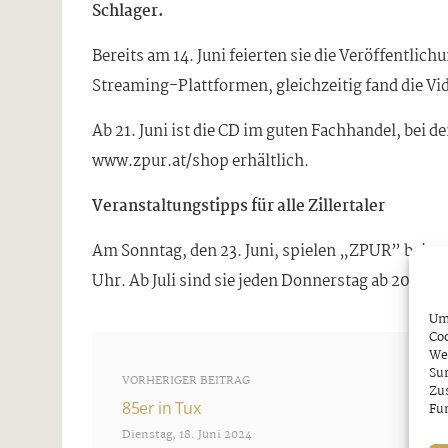
Schlager.
Bereits am 14. Juni feierten sie die Veröffentlich
Streaming-Plattformen, gleichzeitig fand die Vid
Ab 21. Juni ist die CD im guten Fachhandel, bei 
www.zpur.at/shop erhältlich.
Veranstaltungstipps für alle Zillertaler
Am Sonntag, den 23. Juni, spielen „ZPUR” beim g
Uhr. Ab Juli sind sie jeden Donnerstag ab 20.00
Um 
Coo
We
Sur
VORHERIGER BEITRAG
Zu
85er in Tux
Fun
Dienstag, 18. Juni 2024