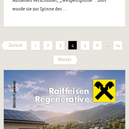
Aussehen verschuldet, „Wespenspinne“. 2001
wurde sie zur Spinne des ...
Zurück
1
2
3
4
5
6
…
14
Weiter