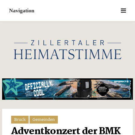
Skip
to
content
Bruck
Gemeinden
Adventkonzert der BMK