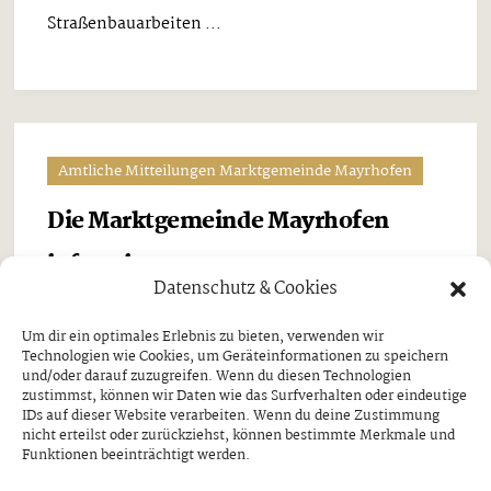
Straßenbauarbeiten ...
Amtliche Mitteilungen Marktgemeinde Mayrhofen
Die Marktgemeinde Mayrhofen
informiert
Datenschutz & Cookies
FUNDGEGENSTÄNDE IM FUNDAMT
MAYRHOFEN
Um dir ein optimales Erlebnis zu bieten, verwenden wir
Technologien wie Cookies, um Geräteinformationen zu speichern
Donnerstag, 19. März 2026
und/oder darauf zuzugreifen. Wenn du diesen Technologien
zustimmst, können wir Daten wie das Surfverhalten oder eindeutige
Diese und viele weitere Schlüssel sowie
IDs auf dieser Website verarbeiten. Wenn du deine Zustimmung
nicht erteilst oder zurückziehst, können bestimmte Merkmale und
verschiedene andere Fundgegenstände wurden
Funktionen beeinträchtigt werden.
beim Fundamt abgegeben. Abholung bzw. Einsicht