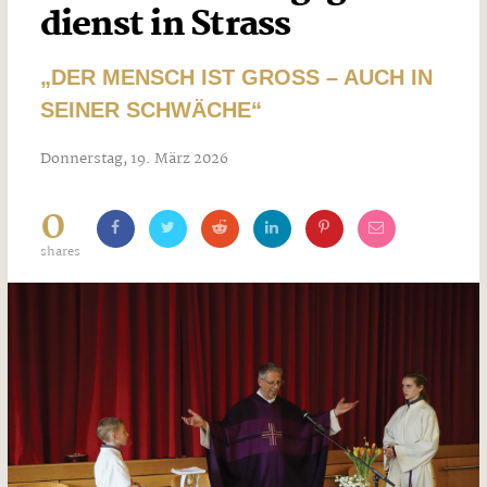
dienst in Strass
„DER MENSCH IST GROSS – AUCH IN S
EINER SCHWÄCHE“
Donnerstag, 19. März 2026
0
shares