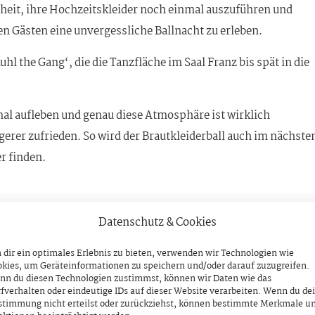
heit, ihre Hochzeitskleider noch einmal auszuführen und
n Gästen eine unvergessliche Ballnacht zu erleben.
l the Gang‘, die die Tanzfläche im Saal Franz bis spät in die
al aufleben und genau diese Atmosphäre ist wirklich
ngerer zufrieden. So wird der Brautkleiderball auch im nächste
er finden.
Datenschutz & Cookies
NÄCHSTER BEITRAG
30 Jahre Gütesiegel „Qualität Tirol“
dir ein optimales Erlebnis zu bieten, verwenden wir Technologien wie
kies, um Geräteinformationen zu speichern und/oder darauf zuzugreifen.
Donnerstag, 13. November 2025
nn du diesen Technologien zustimmst, können wir Daten wie das
fverhalten oder eindeutige IDs auf dieser Website verarbeiten. Wenn du de
stimmung nicht erteilst oder zurückziehst, können bestimmte Merkmale u