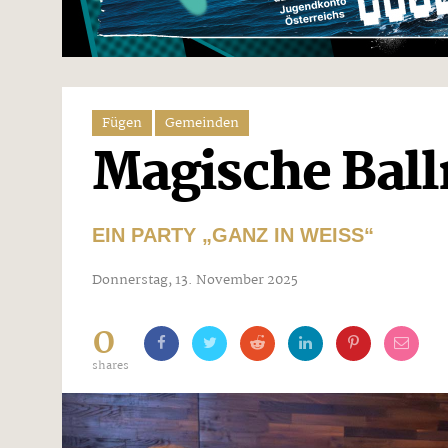
Fügen
Gemeinden
Magische Ball
EIN PARTY „GANZ IN WEISS“
Donnerstag, 13. November 2025
0
shares