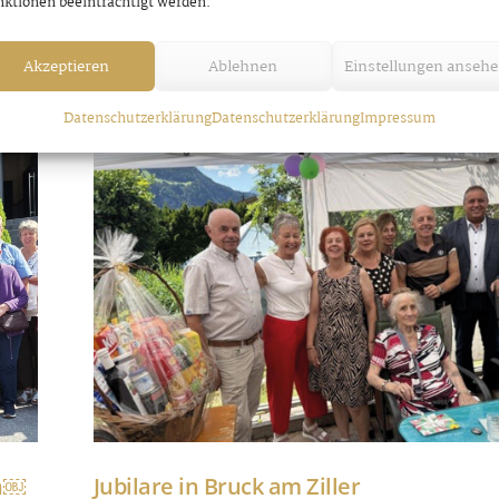
ktionen beeinträchtigt werden.
Akzeptieren
Ablehnen
Einstellungen anseh
Datenschutzerklärung
Datenschutzerklärung
Impressum
nn￼
Jubilare in Bruck am Ziller