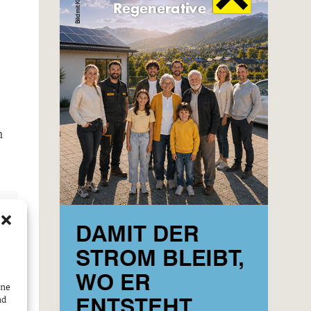
n
ine
nd