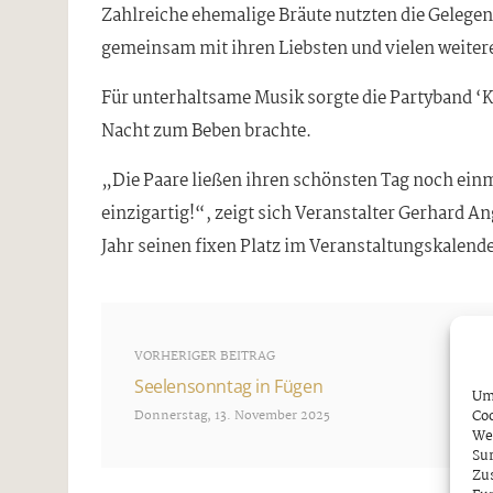
Zahlreiche ehemalige Bräute nutzten die Gelegen
gemeinsam mit ihren Liebsten und vielen weitere
Für unterhaltsame Musik sorgte die Partyband ‘Kuh
Nacht zum Beben brachte.
„Die Paare ließen ihren schönsten Tag noch einm
einzigartig!“, zeigt sich Veranstalter Gerhard A
Jahr seinen fixen Platz im Veranstaltungskalend
VORHERIGER BEITRAG
Seelensonntag in Fügen
Um 
Coo
Donnerstag, 13. November 2025
We
Sur
Zu