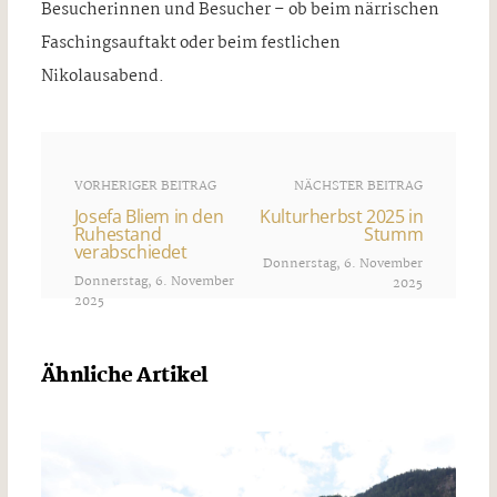
Besucherinnen und Besucher – ob beim närrischen
Faschingsauftakt oder beim festlichen
Nikolausabend.
VORHERIGER BEITRAG
NÄCHSTER BEITRAG
Josefa Bliem in den
Kulturherbst 2025 in
Ruhestand
Stumm
verabschiedet
Donnerstag, 6. November
Donnerstag, 6. November
2025
2025
Ähnliche Artikel