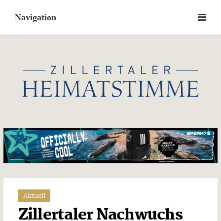
Skip
to
content
Aktuell
Zillertaler Nachwuchs