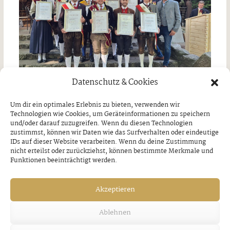
Datenschutz & Cookies
Um dir ein optimales Erlebnis zu bieten, verwenden wir
Ausgezeichnete Leistungen der BMK
Technologien wie Cookies, um Geräteinformationen zu speichern
und/oder darauf zuzugreifen. Wenn du diesen Technologien
Strass und Bruck
zustimmst, können wir Daten wie das Surfverhalten oder eindeutige
IDs auf dieser Website verarbeiten. Wenn du deine Zustimmung
nicht erteilst oder zurückziehst, können bestimmte Merkmale und
Donnerstag, 30. Juli 2026
Funktionen beeinträchtigt werden.
Akzeptieren
Ablehnen