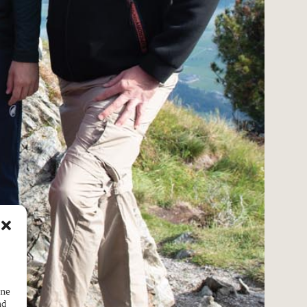
ine
nd