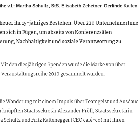
Reihe v.l.: Martha Schultz, StS. Elisabeth Zehetner, Gerlinde Kal
 heuer ihr 15-jähriges Bestehen. Über 220 UnternehmerInn
fen sich in Fügen, um abseits von Konferenzsälen
ierung, Nachhaltigkeit und soziale Verantwortung zu
 Mit den diesjährigen Spenden wurde die Marke von über
der Veranstaltungsreihe 2010 gesammelt wurden.
 die Wanderung mit einem Impuls über Teamgeist und Ausdau
 knüpften Staatssekretär Alexander Pröll, Staatssekretärin
 Schultz und Fritz Kaltenegger (CEO café+co) mit ihren