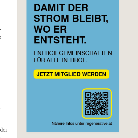
.
s
r
 der