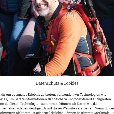
Datenschutz & Cookies
dir ein optimales Erlebnis zu bieten, verwenden wir Technologien wie
kies, um Geräteinformationen zu speichern und/oder darauf zuzugreifen.
nn du diesen Technologien zustimmst, können wir Daten wie das
fverhalten oder eindeutige IDs auf dieser Website verarbeiten. Wenn du de
stimmung nicht erteilst oder zurückziehst, können bestimmte Merkmale u