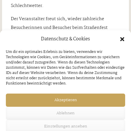
Schlechtwetter.
Der Veranstalter freut sich, wieder zahlreiche
Besucherinnen und Besucher beim Straßenfest
entlang der gesamten Hauptstraße begrüßen zu
Datenschutz & Cookies
dürfen!
Um dir ein optimales Erlebnis zu bieten, verwenden wir
Technologien wie Cookies, um Geräteinformationen zu speichern
und/oder darauf zuzugreifen. Wenn du diesen Technologien
zustimmst, können wir Daten wie das Surfverhalten oder eindeutige
IDs auf dieser Website verarbeiten. Wenn du deine Zustimmung
VORHERIGER BEITRAG
NÄCHSTER BEITRAG
nicht erteilst oder zurückziehst, können bestimmte Merkmale und
Die Gemeinde Tux
Feuerwehrfest am Sa,
Funktionen beeinträchtigt werden.
gratuliert
26. Juli
Donnerstag, 24. Juli 2025
Donnerstag, 24. Juli 2025
Akzeptieren
Ablehnen
Ähnliche Artikel
Einstellungen ansehen