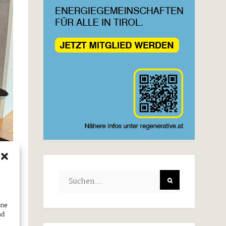
ine
nd