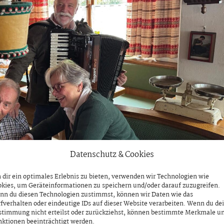
Datenschutz & Cookies
dir ein optimales Erlebnis zu bieten, verwenden wir Technologien wie
kies, um Geräteinformationen zu speichern und/oder darauf zuzugreifen.
nn du diesen Technologien zustimmst, können wir Daten wie das
fverhalten oder eindeutige IDs auf dieser Website verarbeiten. Wenn du de
stimmung nicht erteilst oder zurückziehst, können bestimmte Merkmale u
ktionen beeinträchtigt werden.