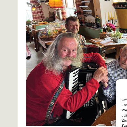
Um 
Coo
We
Sur
Zu
Fun