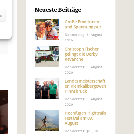
Neueste Beiträge
en
Große Emotionen
und Spannung pur
Donnerstag, 6. August
2026
Christoph Fischer
gelingt die Derby
Revanche
Donnerstag, 6. August
2026
Landesmeisterschaft
en Kleinkalibergeweh
r Innsbruck
Donnerstag, 6. August
2026
Hochfügen Hightrails
Festival am 09.
August
Donnerstag, 30. Juli