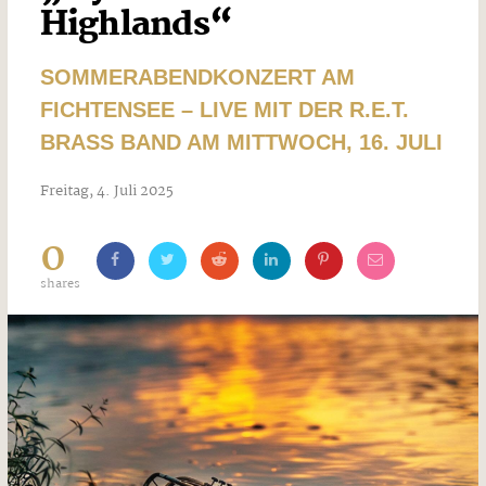
Highlands“
SOMMERABENDKONZERT AM
FICHTENSEE – LIVE MIT DER R.E.T.
BRASS BAND AM MITTWOCH, 16. JULI
Freitag, 4. Juli 2025
0
shares