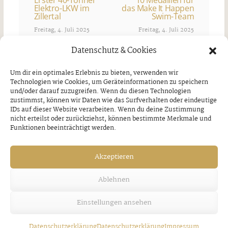
Erster 40-Tonner
10 Medaillen für
Elektro-LKW im
das Make It Happen
Zillertal
Swim-Team
Freitag, 4. Juli 2025
Freitag, 4. Juli 2025
Datenschutz & Cookies
Ähnliche Artikel
Um dir ein optimales Erlebnis zu bieten, verwenden wir
Technologien wie Cookies, um Geräteinformationen zu speichern
und/oder darauf zuzugreifen. Wenn du diesen Technologien
zustimmst, können wir Daten wie das Surfverhalten oder eindeutige
IDs auf dieser Website verarbeiten. Wenn du deine Zustimmung
nicht erteilst oder zurückziehst, können bestimmte Merkmale und
Funktionen beeinträchtigt werden.
Akzeptieren
Ablehnen
Einstellungen ansehen
Datenschutzerklärung
Datenschutzerklärung
Impressum