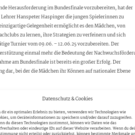
de Herausforderung im Bundesfinale vorzubereiten, hat der
Lehrer Hanspeter Haspinger die jungen Spielerinnen zu
 einzigartige Gelegenheit ermöglicht es den Mädchen, von
chclubs zu lernen, ihre Strategien zu verfeinern und sich
tige Turnier vom 09.06. – 12.06.25 vorzubereiten. Der
nterstützung einmal mehr die Bedeutung der Nachwuchsförder
me am Bundesfinale ist bereits ein großer Erfolg. Der
g dar, bei der die Mädchen ihr Können auf nationaler Ebene
sfinale und freuen uns auf weitere spannende Spiele!“
Datenschutz & Cookies
dir ein optimales Erlebnis zu bieten, verwenden wir Technologien wie
kies, um Geräteinformationen zu speichern und/oder darauf zuzugreifen.
nn du diesen Technologien zustimmst, können wir Daten wie das
fverhalten oder eindeutige IDs auf dieser Website verarbeiten. Wenn du de
stimmung nicht erteilst oder zurückziehst, können bestimmte Merkmale u