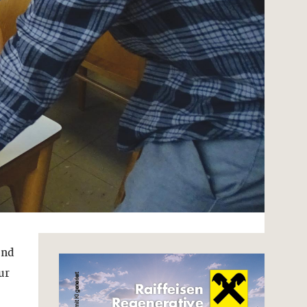
und
ur