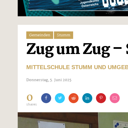
Gemeinden
Stumm
Zug um Zug – 
MITTELSCHULE STUMM UND UMGE
Donnerstag, 5. Juni 2025
0
shares