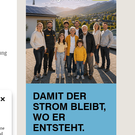
ung
ine
nd