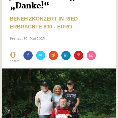
„Danke!“
BENEFIZKONZERT IN RIED
ERBRACHTE 800,- EURO
Freitag, 30. Mai 2025
0
shares