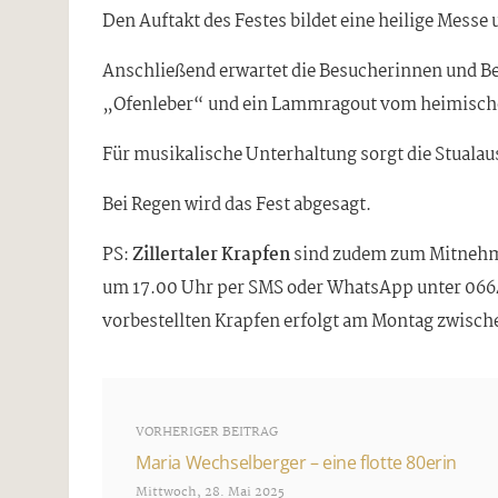
Den Auftakt des Festes bildet eine heilige Messe 
Anschließend erwartet die Besucherinnen und Bes
„Ofenleber“ und ein Lammragout vom heimisch
Für musikalische Unterhaltung sorgt die Stuala
Bei Regen wird das Fest abgesagt.
PS:
Zillertaler Krapfen
sind zudem zum Mitnehme
um 17.00 Uhr per SMS oder WhatsApp unter 0664 
vorbestellten Krapfen erfolgt am Montag zwische
VORHERIGER BEITRAG
Maria Wechselberger – eine flotte 80erin
Mittwoch, 28. Mai 2025