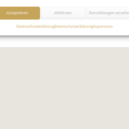
Akzeptieren
Ablehnen
Einstellungen anseh
Jakobi-Patrozinium in Strass
Freitag, 7. August 2026
Datenschutzerklärung
Datenschutzerklärung
Impressum