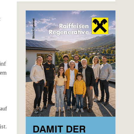
t
ünf
dem
 auf
ist.