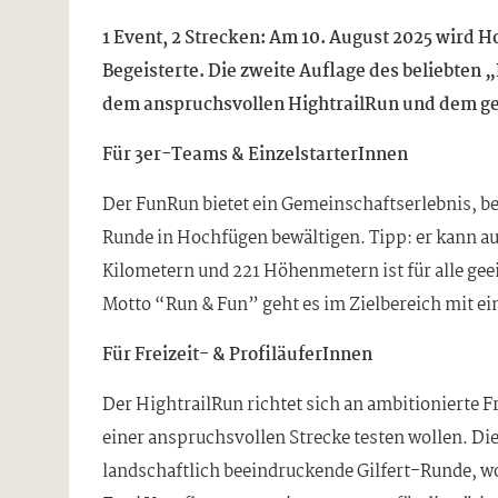
1 Event, 2 Strecken: Am 10. August 2025 wird H
Begeisterte. Die zweite Auflage des beliebten 
dem anspruchsvollen HightrailRun und dem ge
Für 3er-Teams & EinzelstarterInnen
Der FunRun bietet ein Gemeinschaftserlebnis, 
Runde in Hochfügen bewältigen. Tipp: er kann auc
Kilometern und 221 Höhenmetern ist für alle ge
Motto “Run & Fun” geht es im Zielbereich mit ei
Für Freizeit- & ProfiläuferInnen
Der HightrailRun richtet sich an ambitionierte F
einer anspruchsvollen Strecke testen wollen. Di
landschaftlich beeindruckende Gilfert-Runde, wob