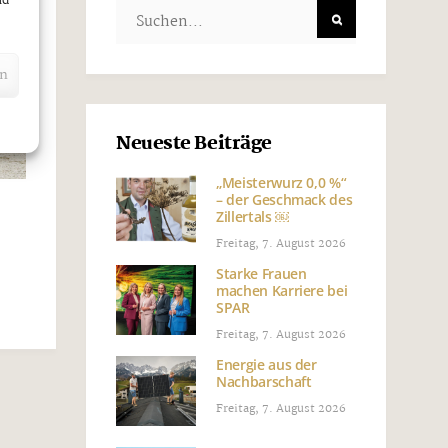
nd
en
Neueste Beiträge
„Meisterwurz 0,0 %“
– der Geschmack des
Zillertals ￼
Freitag, 7. August 2026
Starke Frauen
machen Karriere bei
SPAR
Freitag, 7. August 2026
Energie aus der
Nachbarschaft
Freitag, 7. August 2026