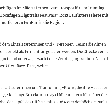
ochfügen im Zillertal erneut zum Hotspot für Trailrunning-
„Hochfügen Hightrails Festivals“ lockt Laufinteressierte mi
mütlicheren FunRun in die Region.
bei dem EinzelstarterInnen und 3-Personen-Teams die Almen-
h perfekt als Firmentrail gelaufen werden. Die Strecke von f
eignet, und unterwegs wartet eine Verpflegungsstation. Nach 
ner After-Race-Party weiter.
reizeitläuferInnen und Trailrunning-Profis, die ihre Ausdauer
e 17,7 km lange Strecke mit 1.250 Höhenmetern führt über die
ei der Gipfel des Gilferts mit 2.506 Meter der höchste Punkt 