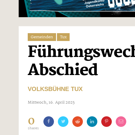
Gemeinden
Tux
Führungswech
Abschied
VOLKSBÜHNE TUX
Mittwoch, 16. April 2025
0
shares