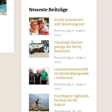
Neueste Beiträge
Große Emotionen
und Spannung pur
Donnerstag, 6. August
2026
Christoph Fischer
gelingt die Derby
Revanche
Donnerstag, 6. August
2026
Landesmeisterschaft
en Kleinkalibergeweh
r Innsbruck
Donnerstag, 6. August
2026
Hochfügen Hightrails
Festival am 09.
August
Donnerstag, 30. Juli