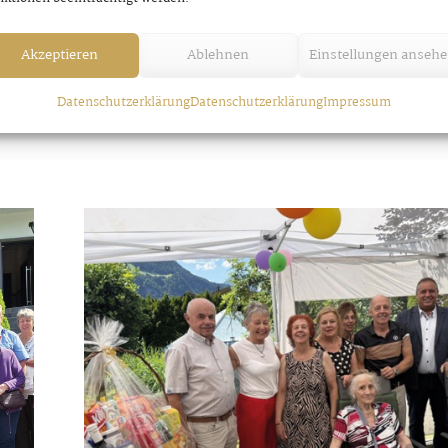
Seniorenmesse in Finkenberg
Mittwoch, 16. April 2025
Akzeptieren
Ablehnen
Einstellungen anseh
Datenschutzerklärung
Datenschutzerklärung
Impressum