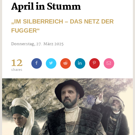
April in Stumm
„IM SILBERREICH – DAS NETZ DER
FUGGER“
Donnerstag, 27. März 2025
12
shares