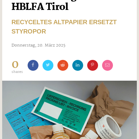
HBLFA Tirol
RECYCELTES ALTPAPIER ERSETZT
STYROPOR
Donnerstag, 20. März 2025
0
shares