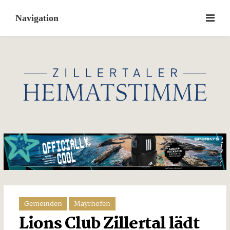
Skip
to
content
Gemeinden
Mayrhofen
Lions Club Zillertal lädt