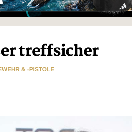
er treffsicher
EWEHR & -PISTOLE