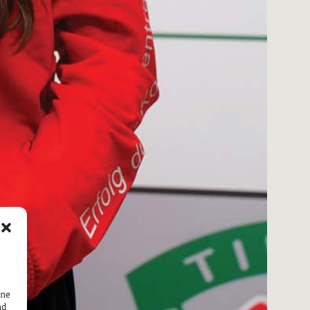
ine
nd