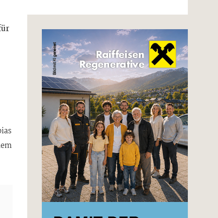
für
bias
 dem