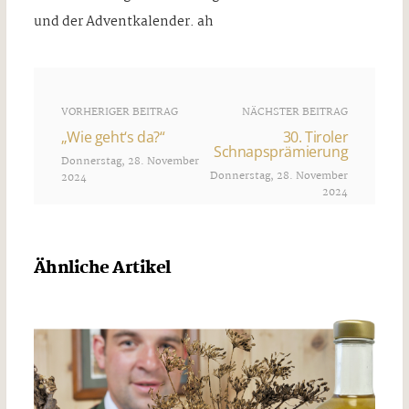
und der Adventkalender. ah
VORHERIGER BEITRAG
NÄCHSTER BEITRAG
„Wie geht‘s da?“
30. Tiroler
Schnapsprämierung
Donnerstag, 28. November
Donnerstag, 28. November
2024
2024
Ähnliche Artikel