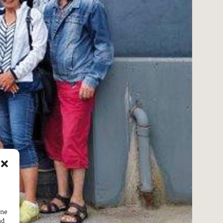
ine
nd