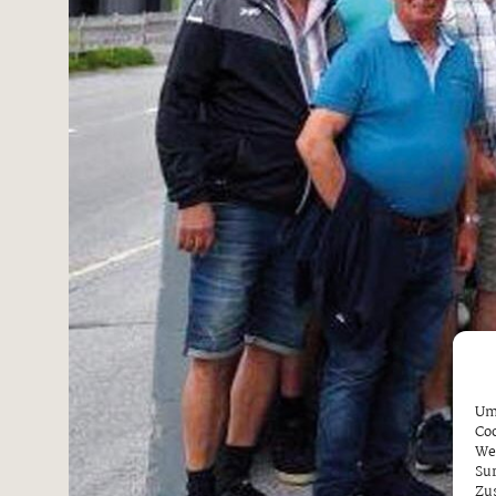
Um 
Coo
We
Sur
Zu