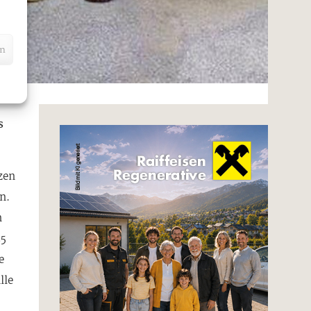
en
s
zen
n.
h
25
e
lle