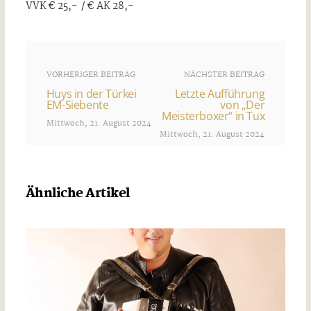
VVK € 25,- / € AK 28,-
VORHERIGER BEITRAG
NÄCHSTER BEITRAG
Huys in der Türkei
Letzte Aufführung
EM-Siebente
von „Der
Meisterboxer“ in Tux
Mittwoch, 21. August 2024
Mittwoch, 21. August 2024
Ähnliche Artikel