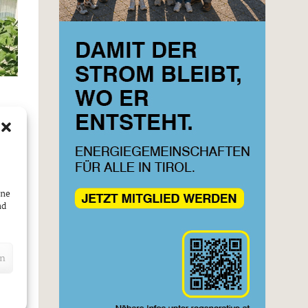
ine
nd
en