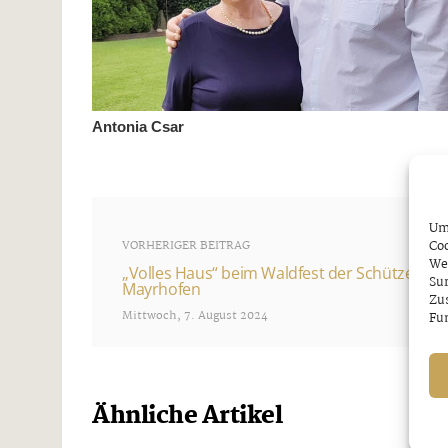
Antonia Csar
Um 
Coo
VORHERIGER BEITRAG
We
„Volles Haus“ beim Waldfest der Schützenk
Sur
Mayrhofen
Zu
Mittwoch, 7. August 2024
Fun
Ähnliche Artikel