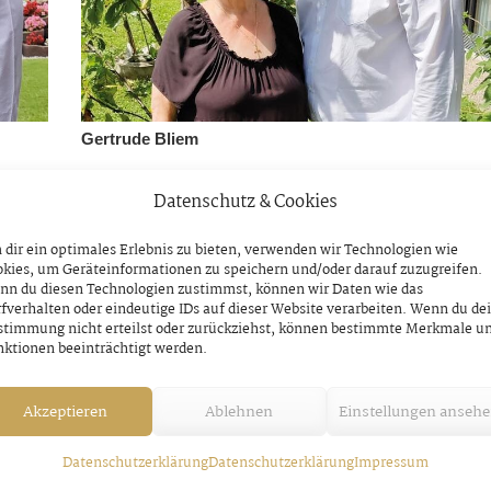
Gertrude Bliem
Datenschutz & Cookies
dir ein optimales Erlebnis zu bieten, verwenden wir Technologien wie
kies, um Geräteinformationen zu speichern und/oder darauf zuzugreifen.
NÄCHSTER BEITRAG
nn du diesen Technologien zustimmst, können wir Daten wie das
ompanie
Kameradschaftsbund Hippach gratuliert
fverhalten oder eindeutige IDs auf dieser Website verarbeiten. Wenn du de
stimmung nicht erteilst oder zurückziehst, können bestimmte Merkmale u
Mittwoch, 7. August 2024
ktionen beeinträchtigt werden.
Akzeptieren
Ablehnen
Einstellungen anseh
Datenschutzerklärung
Datenschutzerklärung
Impressum