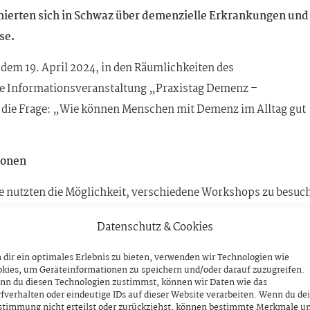
mierten sich in Schwaz über demenzielle Erkrankungen und
se.
, dem 19. April 2024, in den Räumlichkeiten des
die Informationsveranstaltung „Praxistag Demenz –
nd die Frage: „Wie können Menschen mit Demenz im Alltag gut
ionen
te nutzten die Möglichkeit, verschiedene Workshops zu besuc
viduelle Beratung individuell beraten zu lassen.
Datenschutz & Cookies
zwei der sechs angebotenen Workshops teilzunehmen. Die Th
dir ein optimales Erlebnis zu bieten, verwenden wir Technologien wie
ien zur Bewältigung des Alltags, Erhalt der eigenen Autonom
kies, um Geräteinformationen zu speichern und/oder darauf zuzugreifen.
nn du diesen Technologien zustimmst, können wir Daten wie das
rumente und soziale Unterstützung, Umgang mit emotional
fverhalten oder eindeutige IDs auf dieser Website verarbeiten. Wenn du de
ender Kommunikation als Handwerkzeug für die Betreuung zu
stimmung nicht erteilst oder zurückziehst, können bestimmte Merkmale u