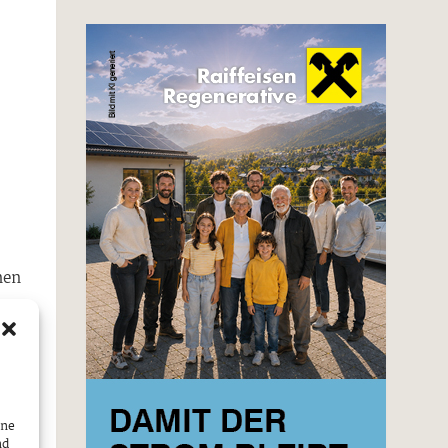
hen
emen
ie,
ine
nd