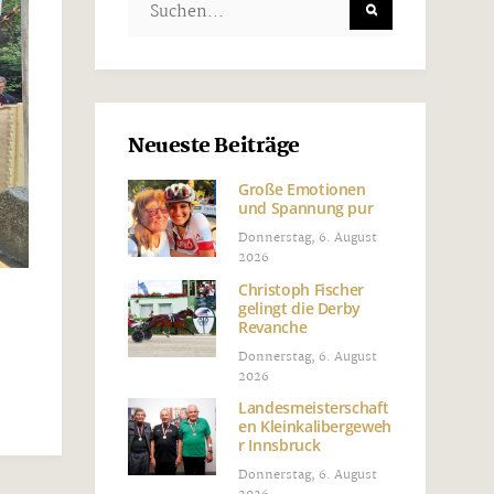
Neueste Beiträge
Große Emotionen
und Spannung pur
Donnerstag, 6. August
2026
Christoph Fischer
gelingt die Derby
Revanche
Donnerstag, 6. August
2026
Landesmeisterschaft
en Kleinkalibergeweh
r Innsbruck
Donnerstag, 6. August