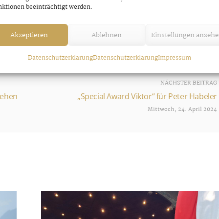
ktionen beeinträchtigt werden.
plant.
Akzeptieren
Ablehnen
Einstellungen anseh
Datenschutzerklärung
Datenschutzerklärung
Impressum
NÄCHSTER BEITRAG
tehen
„Special Award Viktor“ für Peter Habeler
Mittwoch, 24. April 2024