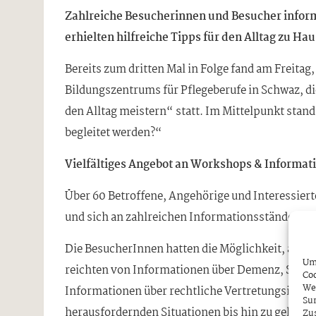
Zahlreiche Besucherinnen und Besucher infor
erhielten hilfreiche Tipps für den Alltag zu Hau
Bereits zum dritten Mal in Folge fand am Freitag
Bildungszentrums für Pflegeberufe in Schwaz, 
den Alltag meistern“ statt. Im Mittelpunkt sta
begleitet werden?“
Vielfältiges Angebot an Workshops & Informat
Über 60 Betroffene, Angehörige und Interessier
und sich an zahlreichen Informationsständen indi
Die BesucherInnen hatten die Möglichkeit, an 
Um 
reichten von Informationen über Demenz, Strateg
Coo
We
Informationen über rechtliche Vertretungsinst
Sur
herausfordernden Situationen bis hin zu geling
Zu