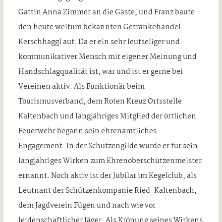
Gattin Anna Zimmer an die Gäste, und Franz baute
den heute weitum bekannten Getränkehandel
Kerschhaggl auf. Da er ein sehr leutseliger und
kommunikativer Mensch mit eigener Meinung und
Handschlagqualität ist, war und ist er gerne bei
Vereinen aktiv. Als Funktionär beim
Tourismusverband, dem Roten Kreuz Ortsstelle
Kaltenbach und langjähriges Mitglied der örtlichen
Feuerwehr begann sein ehrenamtliches
Engagement. In der Schützengilde wurde er für sein
langjähriges Wirken zum Ehrenoberschützenmeister
ernannt. Noch aktiv ist der Jubilar im Kegelclub, als
Leutnant der Schützenkompanie Ried-Kaltenbach,
dem Jagdverein Fügen und nach wie vor
leidenschaftlicher Jäger. Als Krönung seines Wirkens