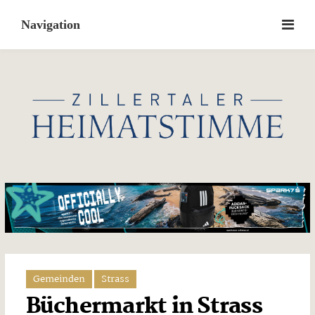
Skip
to
content
Gemeinden
Strass
Büchermarkt in Strass