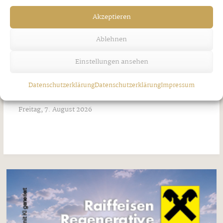
Akzeptieren
Ablehnen
Einstellungen ansehen
Datenschutzerklärung
Datenschutzerklärung
Impressum
Jakobi-Patrozinium in Strass
Freitag, 7. August 2026