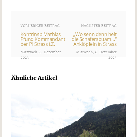
VORHERIGER BEITRAG
NÄCHSTER BEITRAG
KontrInsp Mathias
„Wo senn denn heit
Pfund Kommandant
die Schafersbuam…“
der PI Strass i.Z.
Anklöpfeln in Strass
Mittwoch, 6. Dezember
Mittwoch, 6. Dezember
2023
2023
Ähnliche Artikel